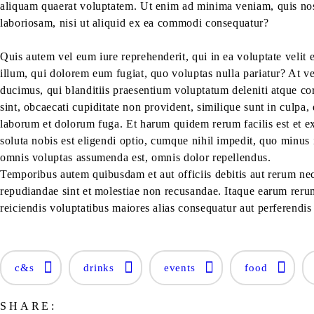
aliquam quaerat voluptatem. Ut enim ad minima veniam, quis nos
laboriosam, nisi ut aliquid ex ea commodi consequatur?
Q
uis autem vel eum iure reprehenderit, qui in ea voluptate velit 
illum, qui dolorem eum fugiat, quo voluptas nulla pariatur? At v
ducimus, qui blanditiis praesentium voluptatum deleniti atque cor
sint, obcaecati cupiditate non provident, similique sunt in culpa, 
laborum et dolorum fuga. Et harum quidem rerum facilis est et e
soluta nobis est eligendi optio, cumque nihil impedit, quo minus
omnis voluptas assumenda est, omnis dolor repellendus.
Temporibus autem quibusdam et aut officiis debitis aut rerum nece
repudiandae sint et molestiae non recusandae. Itaque earum rerum 
reiciendis voluptatibus maiores alias consequatur aut perferendis 
c&s
drinks
events
food
SHARE: