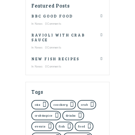
Featured Posts
BBC GOOD FOOD
In
News
0 Comments
RAVIOLI WITH CRAB
SAUCE
In
News
0 Comments
NEW FISH RECIPES
In
News
0 Comments
Tags
c&s
coockery
crab
crab&spice
drinks
events
fish
food