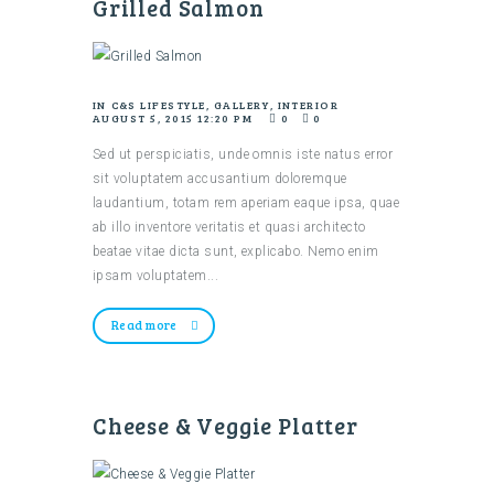
Grilled Salmon
IN
C&S LIFESTYLE
,
GALLERY
,
INTERIOR
AUGUST 5, 2015 12:20 PM
0
0
Sed ut perspiciatis, unde omnis iste natus error
sit voluptatem accusantium doloremque
laudantium, totam rem aperiam eaque ipsa, quae
ab illo inventore veritatis et quasi architecto
beatae vitae dicta sunt, explicabo. Nemo enim
ipsam voluptatem...
Read more
Cheese & Veggie Platter