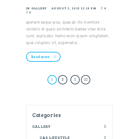
IN
GALLERY
AUGUST 5, 2015 12:19 PM
0
0
aperiam eaque ipsa, quae ab illo inventore
veritatis et quasi architecto beatae vitae dicta
sunt, explicabo. Nemo enim ipsam voluptatem,
quia voluptas sit, aspernatur…
Read more
1
2
Categories
GALLERY
C&S LIFESTYLE