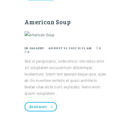
American Soup
IN
GALLERY
AUGUST 11, 2015 11:21 AM
0
0
Sed ut perspiciatis, unde omnis iste natus error
sit voluptatem accusantium doloremque
laudantium, totam rem aperiam eaque ipsa, quae
ab illo inventore veritatis et quasi architecto
beatae vitae dicta sunt, explicabo. Nemo enim
ipsam voluptatem...
Read more