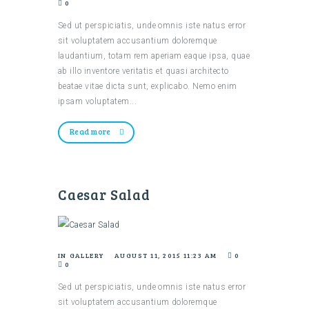
0
Sed ut perspiciatis, unde omnis iste natus error
sit voluptatem accusantium doloremque
laudantium, totam rem aperiam eaque ipsa, quae
ab illo inventore veritatis et quasi architecto
beatae vitae dicta sunt, explicabo. Nemo enim
ipsam voluptatem...
Read more
Caesar Salad
IN
GALLERY
AUGUST 11, 2015 11:23 AM
0
0
Sed ut perspiciatis, unde omnis iste natus error
sit voluptatem accusantium doloremque