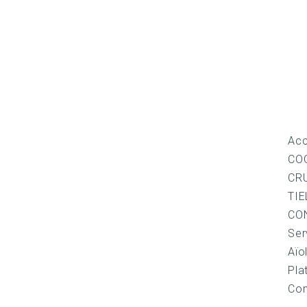
Acc
CO
CR
TIE
CO
Ser
Aïol
Pla
Con