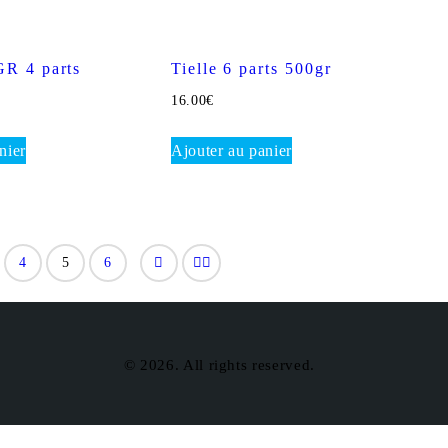
GR 4 parts
Tielle 6 parts 500gr
16.00
€
nier
Ajouter au panier
4
5
6
© 2026. All rights reserved.