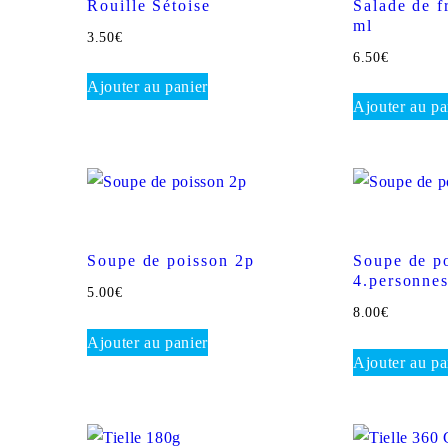
Rouille Sétoise
Salade de f
ml
3.50
€
6.50
€
Ajouter au panier
Ajouter au pa
Soupe de poisson 2p
Soupe de p
4.personne
5.00
€
8.00
€
Ajouter au panier
Ajouter au pa