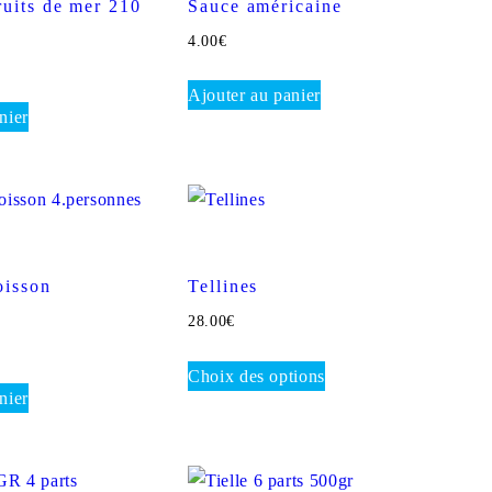
ruits de mer 210
Sauce américaine
4.00
€
Ajouter au panier
nier
oisson
Tellines
s
28.00
€
Choix des options
nier