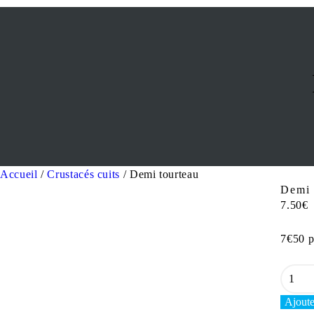
Accueil
/
Crustacés cuits
/ Demi tourteau
Demi 
7.50
€
7€50 p
Ajoute