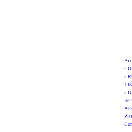
Acc
CO
CR
TI
CO
Ser
Aïo
Pla
Con