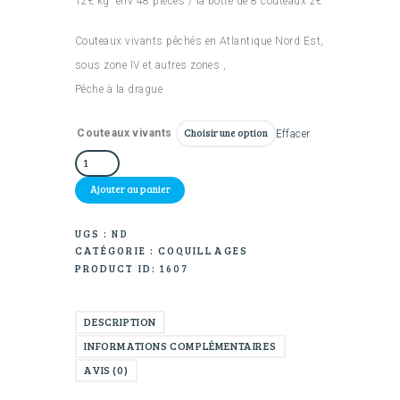
12€ kg env 48 pièces / la botte de 8 couteaux 2€
prix :
2.00€
Couteaux vivants pêchés en Atlantique Nord Est,
à
sous zone IV et autres zones ,
12.00€
Pêche à la drague
Couteaux vivants
Effacer
quantité
de
Ajouter au panier
Couteaux
UGS :
ND
CATÉGORIE :
COQUILLAGES
PRODUCT ID:
1607
DESCRIPTION
INFORMATIONS COMPLÉMENTAIRES
AVIS (0)