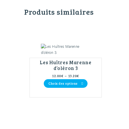
Produits similaires
Les Huîtres Marenne
d’oléron 3
Plage
12.00
€
–
13.20
€
de
Ce
Choix des options
prix :
produit
12.00€
a
à
plusieurs
13.20€
variations.
Les
options
peuvent