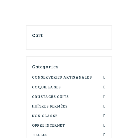
Les
options
peuvent
être
choisies
Cart
sur
la
page
du
produit
Categories
CONSERVERIES ARTISANALES
COQUILLAGES
CRUSTACÉS CUITS
HUÎTRES FERMÉES
NON CLASSÉ
OFFRE INTERNET
TIELLES